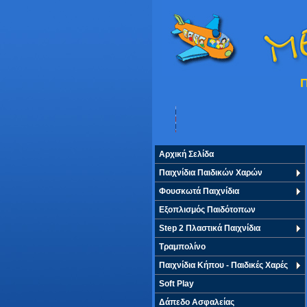
Π
Αρχική Σελίδα
Παιχνίδια Παιδικών Χαρών
Φουσκωτά Παιχνίδια
Εξοπλισμός Παιδότοπων
Step 2 Πλαστικά Παιχνίδια
Τραμπολίνο
Παιχνίδια Κήπου - Παιδικές Χαρές
Soft Play
Δάπεδο Aσφαλείας