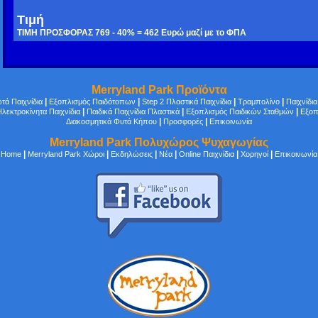
Τιμή
ΤΙΜΗ ΠΡΟΣΦΟΡΑΣ 769 - 40% = 462 Ευρώ μαζί με το ΦΠΑ
Merryland Park Προϊόντα
|
|
|
|
ά Παιχνίδια
Εξοπλισμός Παιδότοπων
Step 2 Πλαστικά Παιχνίδια
Τραμπολίνο
Παιχνίδι
|
|
|
λεκτροκίνητα Παιχνίδια
Παιδικά Παιχνίδια Πλαστικά
Εξοπλισμός Παιδικών Σταθμών
Εξοπ
|
|
Διακοσμητικά Φυτά Κήπου
Προσφορές
Επικοινωνία
Merryland Park Πολυχώρος Ψυχαγωγίας
|
|
|
|
|
|
Home
Merryland Park Χώροι
Εκδηλώσεις
Νέα
Online Παιχνίδια
Χορηγοί
Επικοινωνία