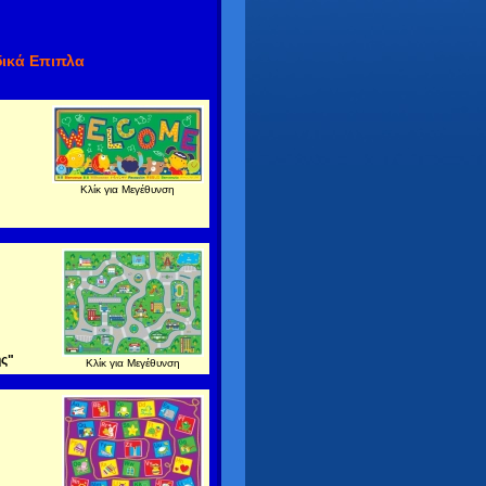
δικά Επιπλα
Κλίκ για Μεγέθυνση
ης"
Κλίκ για Μεγέθυνση