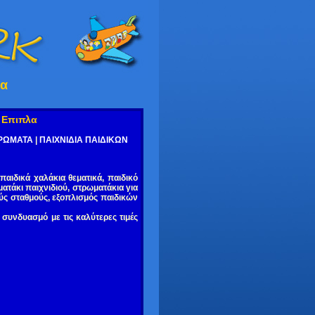
ια
ά Επιπλα
ΤΡΩΜΑΤΑ
|
ΠΑΙΧΝΙΔΙΑ ΠΑΙΔΙΚΩΝ
αιδικά χαλάκια θεματικά, παιδικό
ατάκι παιχνιδιού, στρωματάκια για
ούς σταθμούς, εξοπλισμός παιδικών
 συνδυασμό με τις καλύτερες τιμές