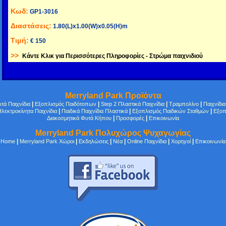
Κωδ:
GP1-3016
Διαστάσεις:
1.80(L)x1.00(W)x0.05(H)m
Τιμή:
€ 150
>>
Κάντε Κλικ για Περισσότερες Πληροφορίες -
Στρώμα παιχνιδιού
Merryland Park Προϊόντα
|
|
|
|
ά Παιχνίδια
Εξοπλισμός Παιδότοπων
Step 2 Πλαστικά Παιχνίδια
Τραμπολίνο
Παιχνίδι
|
|
|
λεκτροκίνητα Παιχνίδια
Παιδικά Παιχνίδια Πλαστικά
Εξοπλισμός Παιδικών Σταθμών
Εξοπ
|
|
Διακοσμητικά Φυτά Κήπου
Προσφορές
Επικοινωνία
Merryland Park Πολυχώρος Ψυχαγωγίας
|
|
|
|
|
|
Home
Merryland Park Χώροι
Εκδηλώσεις
Νέα
Online Παιχνίδια
Χορηγοί
Επικοινωνία