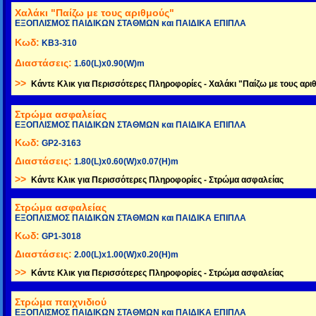
Χαλάκι "Παίζω με τους αριθμούς"
ΕΞΟΠΛΙΣΜΟΣ ΠΑΙΔΙΚΩΝ ΣΤΑΘΜΩΝ και ΠΑΙΔΙΚΑ ΕΠΙΠΛΑ
Κωδ:
KB3-310
Διαστάσεις:
1.60(L)x0.90(W)m
>>
Κάντε Κλικ για Περισσότερες Πληροφορίες -
Χαλάκι "Παίζω με τους αρι
Στρώμα ασφαλείας
ΕΞΟΠΛΙΣΜΟΣ ΠΑΙΔΙΚΩΝ ΣΤΑΘΜΩΝ και ΠΑΙΔΙΚΑ ΕΠΙΠΛΑ
Κωδ:
GP2-3163
Διαστάσεις:
1.80(L)x0.60(W)x0.07(H)m
>>
Κάντε Κλικ για Περισσότερες Πληροφορίες -
Στρώμα ασφαλείας
Στρώμα ασφαλείας
ΕΞΟΠΛΙΣΜΟΣ ΠΑΙΔΙΚΩΝ ΣΤΑΘΜΩΝ και ΠΑΙΔΙΚΑ ΕΠΙΠΛΑ
Κωδ:
GP1-3018
Διαστάσεις:
2.00(L)x1.00(W)x0.20(H)m
>>
Κάντε Κλικ για Περισσότερες Πληροφορίες -
Στρώμα ασφαλείας
Στρώμα παιχνιδιού
ΕΞΟΠΛΙΣΜΟΣ ΠΑΙΔΙΚΩΝ ΣΤΑΘΜΩΝ και ΠΑΙΔΙΚΑ ΕΠΙΠΛΑ