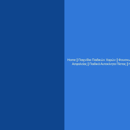
|
|
Home
Παιχνίδια Παιδικών Χαρών
Φουσκωτ
|
|
Ασφαλείας
Παιδικά Αυτοκίνητα Πίστας
Η