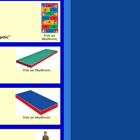
Κλίκ για
θμούς"
Μεγέθυνση
Κλίκ για Μεγέθυνση
Κλίκ για Μεγέθυνση