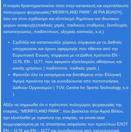
Η εταιρία δραστηριοποιείται τόσο στην κατασκευή και εκμετάλλευση
πολυχώρων ψυχαγωγίας(“MERRYLAND PARK”, AΓΡΙΑ ΒΟΛΟΥ),
όσο και στον σχεδιασμό και εξοπλισμό δημόσιων και ιδιωτικών
χώρων αναψυχής(παιδικές χαρές, παιδικούς σταθμούς, ξενοδοχεία,
κατασκηνώσεις, παιδότοπους, εξοχικές κατοικίες, κ.α.).
Σχεδιάζει και κατασκευάζει χώρους σύμφωνα με τις Διεθνείς
υποχρεώσεις και όρους εφαρμογής που τίθενται από την
Ευρωπαική Ένωση, σύμφωνα με τα Διεθνή πρότυπα ΕΝ -
1176, EN - 1177, που αφορούν εξοπλισμούς αθλήσεως και
κοινής χρήσεως ( παιδότοποι, παιδικές χαρές ).
Φροντίζει όλα τα εισαγόμενα και διατιθέμενα στην Ελληνική
Αγορά προιόντα της να συνοδεύονται από πιστοποιήσεις
Διεθνών Οργανισμών ( TUV, Centre for Sports Technology, κ.α
).
Αξίζει να σημειωθεί ότι ο πρότυπος πολυχώρος ψυχαγωγίας της
εταιρίας, “MERRYLAND PARK”, που βρίσκεται στην Αγριά Βόλου,
έχει εξοπλισθεί με προιόντα της εταιρίας, τα οποία είναι
συμμορφούμενα με τις απαιτήσεις ασφαλείας των προτύπων ΕΛΟΤ
ΕΝ – 1176 και ΕΝ – 1177 και συνοδεύονται από πιστοποιητικά