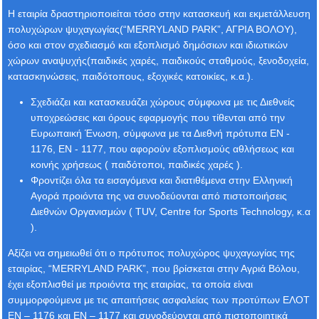
Η εταιρία δραστηριοποιείται τόσο στην κατασκευή και εκμετάλλευση
πολυχώρων ψυχαγωγίας(“MERRYLAND PARK”, AΓΡΙΑ ΒΟΛΟΥ),
όσο και στον σχεδιασμό και εξοπλισμό δημόσιων και ιδιωτικών
χώρων αναψυχής(παιδικές χαρές, παιδικούς σταθμούς, ξενοδοχεία,
κατασκηνώσεις, παιδότοπους, εξοχικές κατοικίες, κ.α.).
Σχεδιάζει και κατασκευάζει χώρους σύμφωνα με τις Διεθνείς
υποχρεώσεις και όρους εφαρμογής που τίθενται από την
Ευρωπαική Ένωση, σύμφωνα με τα Διεθνή πρότυπα ΕΝ -
1176, EN - 1177, που αφορούν εξοπλισμούς αθλήσεως και
κοινής χρήσεως ( παιδότοποι, παιδικές χαρές ).
Φροντίζει όλα τα εισαγόμενα και διατιθέμενα στην Ελληνική
Αγορά προιόντα της να συνοδεύονται από πιστοποιήσεις
Διεθνών Οργανισμών ( TUV, Centre for Sports Technology, κ.α
).
Αξίζει να σημειωθεί ότι ο πρότυπος πολυχώρος ψυχαγωγίας της
εταιρίας, “MERRYLAND PARK”, που βρίσκεται στην Αγριά Βόλου,
έχει εξοπλισθεί με προιόντα της εταιρίας, τα οποία είναι
συμμορφούμενα με τις απαιτήσεις ασφαλείας των προτύπων ΕΛΟΤ
ΕΝ – 1176 και ΕΝ – 1177 και συνοδεύονται από πιστοποιητικά