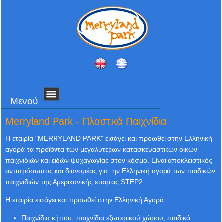
Μενού
Merryland Park - Πλαστικά Παιχνίδια
Η εταιρία "MERRYLAND PARK" εισάγει και προωθεί στην Ελληνική
αγορά τα προϊόντα των μεγαλύτερων κατασκευαστικών οίκων
παιχνιδιών και ειδών ψυχαγωγίας στον κόσμο. Είναι αποκλειστικός
αντιπρόσωπος και διανομέας για την Ελληνική αγορά των παιδικών
παιχνιδιών της Αμερικανικής εταιρίας STEP2.
Η εταιρία εισάγει και προωθεί στην Ελληνική Αγορά:
Παιχνίδια κήπου, παιχνίδια εξωτερικού χώρου, παιδικά