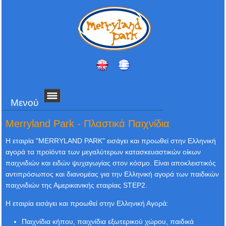
Μενού
Merryland Park - Πλαστικά Παιχνίδια
Η εταιρία "MERRYLAND PARK" εισάγει και προωθεί στην Ελληνική
αγορά τα προϊόντα των μεγαλύτερων κατασκευαστικών οίκων
παιχνιδιών και ειδών ψυχαγωγίας στον κόσμο. Είναι αποκλειστικός
αντιπρόσωπος και διανομέας για την Ελληνική αγορά των παιδικών
παιχνιδιών της Αμερικανικής εταιρίας STEP2.
Η εταιρία εισάγει και προωθεί στην Ελληνική Αγορά:
Παιχνίδια κήπου, παιχνίδια εξωτερικού χώρου, παιδικά