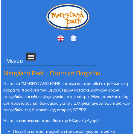
Μενού
Merryland Park - Πλαστικά Παιχνίδια
Η εταιρία "MERRYLAND PARK" εισάγει και προωθεί στην Ελληνική
αγορά τα προϊόντα των μεγαλύτερων κατασκευαστικών οίκων
παιχνιδιών και ειδών ψυχαγωγίας στον κόσμο. Είναι αποκλειστικός
αντιπρόσωπος και διανομέας για την Ελληνική αγορά των παιδικών
παιχνιδιών της Αμερικανικής εταιρίας STEP2.
Η εταιρία εισάγει και προωθεί στην Ελληνική Αγορά:
Παιχνίδια κήπου, παιχνίδια εξωτερικού χώρου, παιδικά