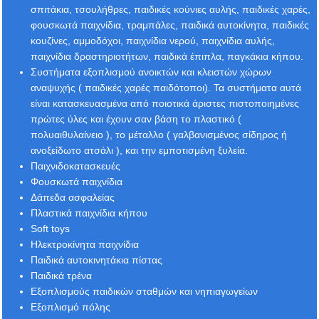
σπιτάκια, τσουλήθρες, παιδικές κούνιες αυλής, παιδικές χαρές,
φουσκωτά παιχνίδια, τραμπάλες, παιδικά αυτοκίνητα, παιδικές
κουζίνες, αμμοδόχοι, παιχνίδια νερού, παιχνίδια αυλής,
παιχνίδια δραστηριοτήτων, παιδικά έπιπλα, παγκάκια κήπου.
Συστήματα εξοπλισμού ανοικτών και κλειστών χώρων
αναψυχής ( παιδικές χαρές παιδότοποι). Τα συστήματα αυτά
είναι κατασκευασμένα από ποιοτικά άριστες πιστοποιημένες
πρώτες ύλες και έχουν σαν βάση το πλαστικό (
πολυαιθυλαίνειο ), το μέταλλο ( γαλβανισμένος σίδηρος ή
ανοξείδωτο ατσάλι ), και την εμποτισμένη ξυλεία.
Παιχνιδοκατασκευές
Φουσκωτά παιχνίδια
Δάπεδα ασφαλείας
Πλαστικά παιχνίδια κήπου
Soft toys
Ηλεκτροκίνητα παιχνίδια
Παιδικά αυτοκινητάκια πίστας
Παιδικά τρένα
Εξοπλισμούς παιδικών σταθμών και νηπιαγωγείων
Εξοπλισμό πόλης