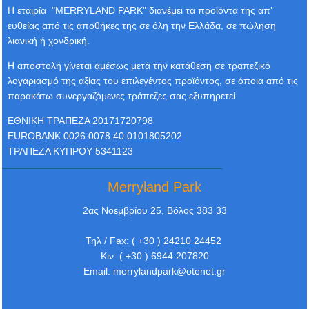
Η εταιρία "MERRYLAND PARK" διανέμει τα προϊόντα της απ’
ευθείας από τις αποθήκες της σε όλη την Ελλάδα, σε πώληση
λιανική ή χονδρική.
Η αποστολή γίνεται αμέσως μετά την κατάθεση σε τραπεζικό
λογαριασμό της αξίας του επιλεγέντος προϊόντος, σε όποια από τις
παρακάτω συνεργαζόμενες τράπεζες σας εξυπηρετεί.
ΕΘΝΙΚΗ ΤΡΑΠΕΖΑ 20171720798
EUROBANK 0026.0078.40.0101805202
ΤΡΑΠΕΖΑ ΚΥΠΡΟΥ 5341123
Merryland Park
2ας Νοεμβρίου 25, Βόλος 383 33
Τηλ / Fax: ( +30 ) 24210 24452
Κιν: ( +30 ) 6944 207820
Email: merrylandpark@otenet.gr