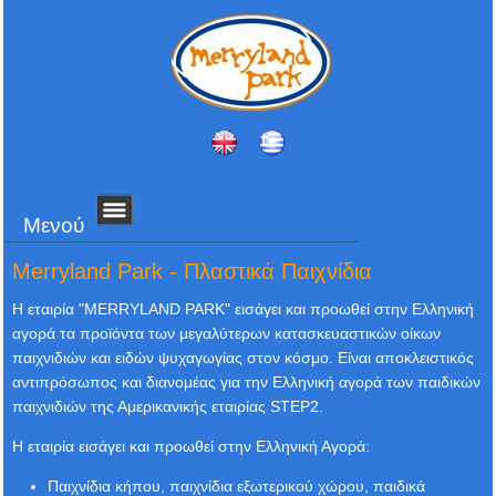
Μενού
Merryland Park - Πλαστικά Παιχνίδια
Η εταιρία "MERRYLAND PARK" εισάγει και προωθεί στην Ελληνική
αγορά τα προϊόντα των μεγαλύτερων κατασκευαστικών οίκων
παιχνιδιών και ειδών ψυχαγωγίας στον κόσμο. Είναι αποκλειστικός
αντιπρόσωπος και διανομέας για την Ελληνική αγορά των παιδικών
παιχνιδιών της Αμερικανικής εταιρίας STEP2.
Η εταιρία εισάγει και προωθεί στην Ελληνική Αγορά:
Παιχνίδια κήπου, παιχνίδια εξωτερικού χώρου, παιδικά