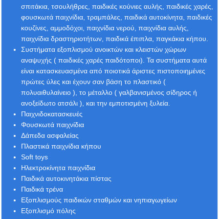
σπιτάκια, τσουλήθρες, παιδικές κούνιες αυλής, παιδικές χαρές,
φουσκωτά παιχνίδια, τραμπάλες, παιδικά αυτοκίνητα, παιδικές
κουζίνες, αμμοδόχοι, παιχνίδια νερού, παιχνίδια αυλής,
παιχνίδια δραστηριοτήτων, παιδικά έπιπλα, παγκάκια κήπου.
Συστήματα εξοπλισμού ανοικτών και κλειστών χώρων
αναψυχής ( παιδικές χαρές παιδότοποι). Τα συστήματα αυτά
είναι κατασκευασμένα από ποιοτικά άριστες πιστοποιημένες
πρώτες ύλες και έχουν σαν βάση το πλαστικό (
πολυαιθυλαίνειο ), το μέταλλο ( γαλβανισμένος σίδηρος ή
ανοξείδωτο ατσάλι ), και την εμποτισμένη ξυλεία.
Παιχνιδοκατασκευές
Φουσκωτά παιχνίδια
Δάπεδα ασφαλείας
Πλαστικά παιχνίδια κήπου
Soft toys
Ηλεκτροκίνητα παιχνίδια
Παιδικά αυτοκινητάκια πίστας
Παιδικά τρένα
Εξοπλισμούς παιδικών σταθμών και νηπιαγωγείων
Εξοπλισμό πόλης