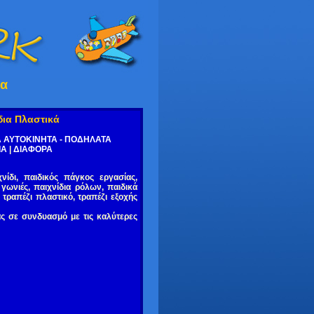
ια
δια Πλαστικά
Α ΑΥΤΟΚΙΝΗΤΑ - ΠΟΔΗΛΑΤΑ
ΙΑ
|
ΔΙΑΦΟΡΑ
νίδι, παιδικός πάγκος εργασίας,
γωνιές, παιχνίδια ρόλων, παιδικά
 τραπέζι πλαστικό, τραπέζι εξοχής
ας σε συνδυασμό με τις καλύτερες