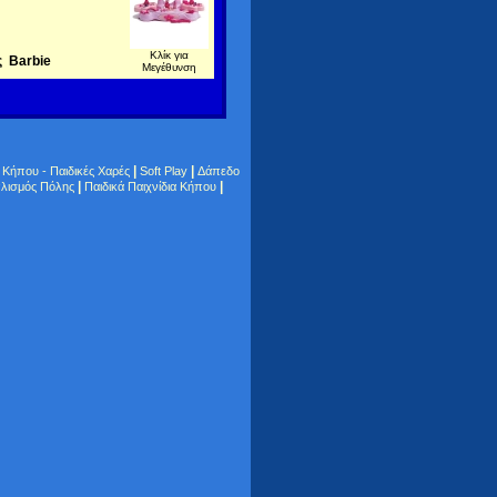
Κλίκ για
ς Barbie
Μεγέθυνση
|
|
α Κήπου - Παιδικές Χαρές
Soft Play
Δάπεδο
|
|
λισμός Πόλης
Παιδικά Παιχνίδια Κήπου