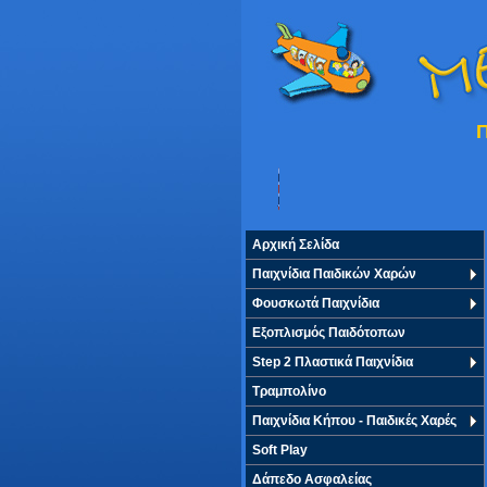
Π
Αρχική Σελίδα
Παιχνίδια Παιδικών Χαρών
Φουσκωτά Παιχνίδια
Εξοπλισμός Παιδότοπων
Step 2 Πλαστικά Παιχνίδια
Τραμπολίνο
Παιχνίδια Κήπου - Παιδικές Χαρές
Soft Play
Δάπεδο Aσφαλείας