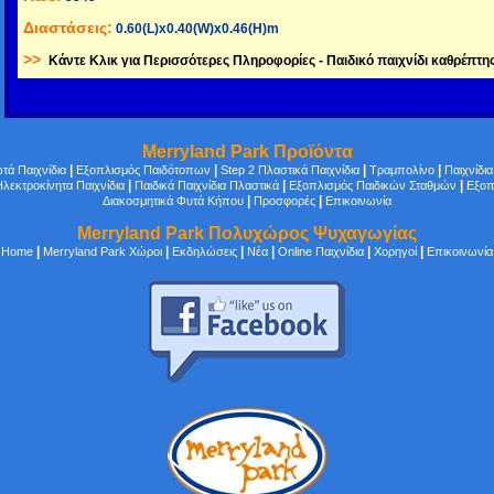
Διαστάσεις:
0.60(L)x0.40(W)x0.46(H)m
>>
Κάντε Κλικ για Περισσότερες Πληροφορίες -
Παιδικό παιχνίδι καθρέπτη
Merryland Park Προϊόντα
|
|
|
|
ά Παιχνίδια
Εξοπλισμός Παιδότοπων
Step 2 Πλαστικά Παιχνίδια
Τραμπολίνο
Παιχνίδι
|
|
|
λεκτροκίνητα Παιχνίδια
Παιδικά Παιχνίδια Πλαστικά
Εξοπλισμός Παιδικών Σταθμών
Εξοπ
|
|
Διακοσμητικά Φυτά Κήπου
Προσφορές
Επικοινωνία
Merryland Park Πολυχώρος Ψυχαγωγίας
|
|
|
|
|
|
Home
Merryland Park Χώροι
Εκδηλώσεις
Νέα
Online Παιχνίδια
Χορηγοί
Επικοινωνία