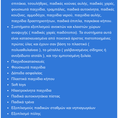
σπιτάκια, τσουλήθρες, παιδικές κούνιες αυλής, παιδικές χαρές,
φουσκωτά παιχνίδια, τραμπάλες, παιδικά αυτοκίνητα, παιδικές
κουζίνες, αμμοδόχοι, παιχνίδια νερού, παιχνίδια αυλής,
παιχνίδια δραστηριοτήτων, παιδικά έπιπλα, παγκάκια κήπου.
Συστήματα εξοπλισμού ανοικτών και κλειστών χώρων
αναψυχής ( παιδικές χαρές παιδότοποι). Τα συστήματα αυτά
είναι κατασκευασμένα από ποιοτικά άριστες πιστοποιημένες
πρώτες ύλες και έχουν σαν βάση το πλαστικό (
πολυαιθυλαίνειο ), το μέταλλο ( γαλβανισμένος σίδηρος ή
ανοξείδωτο ατσάλι ), και την εμποτισμένη ξυλεία.
Παιχνιδοκατασκευές
Φουσκωτά παιχνίδια
Δάπεδα ασφαλείας
Πλαστικά παιχνίδια κήπου
Soft toys
Ηλεκτροκίνητα παιχνίδια
Παιδικά αυτοκινητάκια πίστας
Παιδικά τρένα
Εξοπλισμούς παιδικών σταθμών και νηπιαγωγείων
Εξοπλισμό πόλης