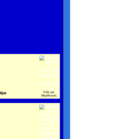
Κλίκ για
ήθρα
Μεγέθυνση