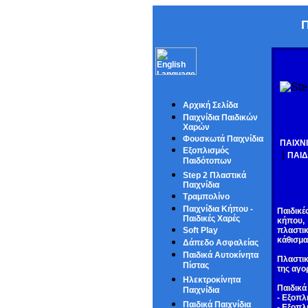
Π
Αρχική Σελίδα
Παιχνίδια Παιδικών
Χαρών
Φουσκωτά Παιχνίδια
ΠΑΙΧΝ
Εξοπλισμός
|
ΠΑΙΔ
Παιδότοπων
Step 2 Πλαστικά
Παιχνίδια
Τραμπολίνο
Παιχνίδια Κήπου -
Παιδικέ
Παιδικές Χαρές
κήπου, 
Soft Play
πλαστικ
κάθισμα
Δάπεδο Aσφαλείας
Παιδικά Αυτοκίνητα
Πλαστικ
Πίστας
της αγο
Ηλεκτροκίνητα
Παιδικά
Παιχνίδια
- Εξοπ
Παιδικά Παιχνίδια
- Εξοπλ