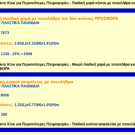
ντε Κλικ για Περισσότερες Πληροφορίες -
Παιδική χαρά κήπου με τσουλήθρα κα
ή παιδική χαρά με τσουλήθρα και δύο κούνιες ΠΡΟΣΦΟΡΑ
 ΠΛΑΣΤΙΚΑ ΠΑΙΧΝΙΔΙΑ
7973
τάσεις:
2.83(L)x2.15(W)x1.91(H)m
1330 - 25% = €998
ντε Κλικ για Περισσότερες Πληροφορίες -
Μικρή παιδική χαρά με τσουλήθρα και
ΦΟΡΑ
ική κούνια ασφαλείας με τσουλήθρα
 ΠΛΑΣΤΙΚΑ ΠΑΙΧΝΙΔΙΑ
8006
τάσεις:
1.32(L)x0.77(W)x1.05(H)m
390
ντε Κλικ για Περισσότερες Πληροφορίες -
Παιδική κούνια ασφαλείας με τσουλή