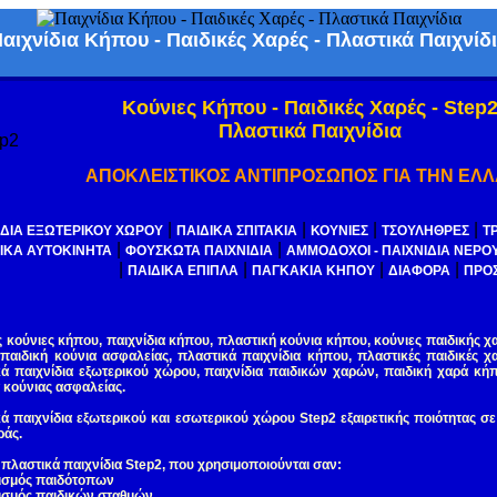
αιχνίδια Κήπου - Παιδικές Χαρές - Πλαστικά Παιχνίδ
Κούνιες Κήπου - Παιδικές Χαρές - Step
Πλαστικά Παιχνίδια
ΑΠΟΚΛΕΙΣΤΙΚΟΣ ΑΝΤΙΠΡΟΣΩΠΟΣ ΓΙΑ ΤΗΝ ΕΛ
|
|
|
|
ΙΔΙΑ ΕΞΩΤΕΡΙΚΟΥ ΧΩΡΟΥ
ΠΑΙΔΙΚΑ ΣΠΙΤΑΚΙΑ
ΚΟΥΝΙΕΣ
ΤΣΟΥΛΗΘΡΕΣ
Τ
|
|
ΙΚΑ ΑΥΤΟΚΙΝΗΤΑ
ΦΟΥΣΚΩΤΑ ΠΑΙΧΝΙΔΙΑ
ΑΜΜΟΔΟΧΟΙ - ΠΑΙΧΝΙΔΙΑ ΝΕΡΟ
|
|
|
|
ΠΑΙΔΙΚΑ ΕΠΙΠΛΑ
ΠΑΓΚΑΚΙΑ ΚΗΠΟΥ
ΔΙΑΦΟΡΑ
ΠΡΟ
ς κούνιες κήπου, παιχνίδια κήπου, πλαστική κούνια κήπου, κούνιες παιδικής χα
παιδική κούνια ασφαλείας, πλαστικά παιχνίδια κήπου, πλαστικές παιδικές χα
ά παιχνίδια εξωτερικού χώρου, παιχνίδια παιδικών χαρών, παιδική χαρά κήπ
 κούνιας ασφαλείας.
ά παιχνίδια εξωτερικού και εσωτερικού χώρου
Step
2 εξαιρετικής ποιότητας σ
ράς.
 πλαστικά παιχνίδια
Step
2, που χρησιμοποιούνται σαν:
λισμός παιδότοπων
ισμός παιδικών σταθμών