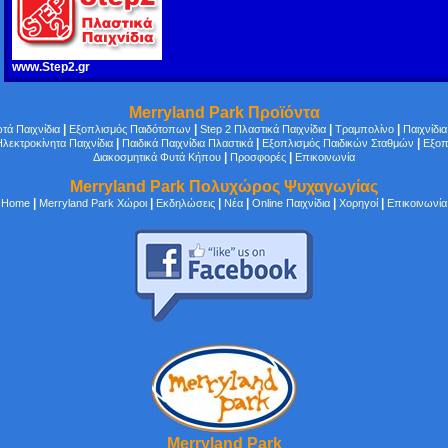
www.Step2.gr
Merryland Park Προϊόντα
|
|
|
|
ά Παιχνίδια
Εξοπλισμός Παιδότοπων
Step 2 Πλαστικά Παιχνίδια
Τραμπολίνο
Παιχνίδι
|
|
|
λεκτροκίνητα Παιχνίδια
Παιδικά Παιχνίδια Πλαστικά
Εξοπλισμός Παιδικών Σταθμών
Εξοπ
|
|
Διακοσμητικά Φυτά Κήπου
Προσφορές
Επικοινωνία
Merryland Park Πολυχώρος Ψυχαγωγίας
|
|
|
|
|
|
Home
Merryland Park Χώροι
Εκδηλώσεις
Νέα
Online Παιχνίδια
Χορηγοί
Επικοινωνία
Merryland Park