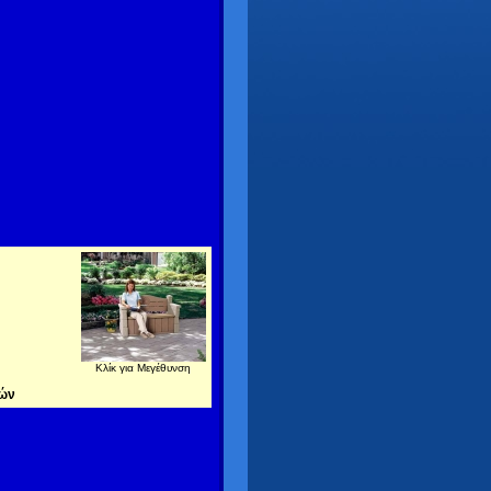
Κλίκ για Μεγέθυνση
ιών