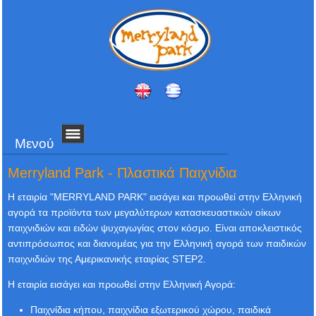
Μενού
Merryland Park - Πλαστικά Παιχνίδια
Η εταιρία "MERRYLAND PARK" εισάγει και προωθεί στην Ελληνική
αγορά τα προϊόντα των μεγαλύτερων κατασκευαστικών οίκων
παιχνιδιών και ειδών ψυχαγωγίας στον κόσμο. Είναι αποκλειστικός
αντιπρόσωπος και διανομέας για την Ελληνική αγορά των παιδικών
παιχνιδιών της Αμερικανικής εταιρίας STEP2.
Η εταιρία εισάγει και προωθεί στην Ελληνική Αγορά:
Παιχνίδια κήπου, παιχνίδια εξωτερικού χώρου, παιδικά