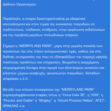
Διεθνών Οργανισμών.
Παράλληλα, η εταιρία δραστηριοποιείται με εξαιρετικά
αποτελέσματα και στον τομέα της ενοικίασης παιχνιδιών σε
παιδότοπους, παιδικούς σταθμούς, στην οργάνωση εκδηλώσεων
και την προβολή μεγάλων πολυεθνικών εταιριών.
Σήμερα η “MERRYLAND PARK”, χάρη στην μεγάλη ποικιλία των
προιόντων της στις πλέον ανταγωνιστικές τιμές, καθώς και στις
διεθνείς συνεργασίες της που τις εξασφαλίζουν την παροχή υψηλής
ποιότητας προϊόντων και υπηρεσιών, θεωρείται η ανερχόμενη
επιχειρηματική δύναμη στην αγορά των εξοπλισμών ανοικτών και
κλειστών χώρων αναψυχής, φουσκωτών παιχνιδιών, δαπέδων
ασφαλείας κ.λ.π.
Μεταξύ των στενών συνεργατών της “MERRYLAND PARK”
συμπεριλαμβάνονται εταιρίες όπως η “Coca Cola 3E”, η “ION”, η
“Procter and Gable” η “Wrigley”, η “Giochi Preziosi Hellas”, ΑΓΕΤ-
ΗΡΑΚΛΗΣ κ.α.