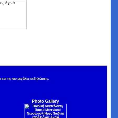
 και τις πιο μεγάλες εκδηλώσεις.
Photo Gallery