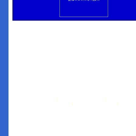
Hom
Home
|
Παιχνίδια Παιδικών Χαρών
|
Φουσκωτά Παιχν
Παιδικά Αυτοκίνητα Πίστας
|
Ηλεκτροκίνητα Παιχνίδια
|
Παιδικά Π