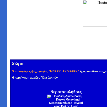
Χώροι
Ο πολυχώρος ψυχαγωγίας "MERRYLAND PARK"
έχει μοναδικά παιχνί
Η περιήγηση αρχίζει. Πάμε λοιπόν !!!
Νεροτσουλήθρες