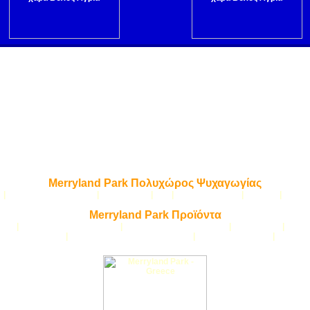
Merryland Park Πολυχώρος Ψυχαγωγίας
e
|
Merryland Park Χώροι
|
Εκδηλώσεις
|
Νέα
|
Online Παιχνίδια
|
Χορηγοί
|
Επικο
Merryland Park Προϊόντα
ίδια
|
Εξοπλισμός Παιδότοπων
|
Step 2 Πλαστικά Παιχνίδια
|
Τραμπολίνο
|
Παιδι
αιχίδια Πλαστικά
|
Εξοπλισμός Παιδικών Σταθμών
|
Εξοπλισμός Πόλης
|
Παιδικά 