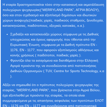
Η εταιρία δραστηριοποιείται τόσο στην κατασκευή και εκμετάλλευση
πολυχώρων ψυχαγωγίας(“MERRYLAND PARK”, AΓΡΙΑ ΒΟΛΟΥ),
όσο και στον σχεδιασμό και εξοπλισμό δημόσιων και ιδιωτικών
χώρων αναψυχής(παιδικές χαρές, παιδικούς σταθμούς, ξενοδοχεία,
κατασκηνώσεις, παιδότοπους, εξοχικές κατοικίες, κ.α.).
Σχεδιάζει και κατασκευάζει χώρους σύμφωνα με τις Διεθνείς
υποχρεώσεις και όρους εφαρμογής που τίθενται από την
Ευρωπαική Ένωση, σύμφωνα με τα Διεθνή πρότυπα ΕΝ -
1176, EN - 1177, που αφορούν εξοπλισμούς αθλήσεως και
κοινής χρήσεως ( παιδότοποι, παιδικές χαρές ).
Φροντίζει όλα τα εισαγόμενα και διατιθέμενα στην Ελληνική
Αγορά προιόντα της να συνοδεύονται από πιστοποιήσεις
Διεθνών Οργανισμών ( TUV, Centre for Sports Technology, κ.α
).
Αξίζει να σημειωθεί ότι ο πρότυπος πολυχώρος ψυχαγωγίας της
εταιρίας, “MERRYLAND PARK”, που βρίσκεται στην Αγριά Βόλου,
έχει εξοπλισθεί με προιόντα της εταιρίας, τα οποία είναι
συμμορφούμενα με τις απαιτήσεις ασφαλείας των προτύπων ΕΛΟΤ
ΕΝ – 1176 και ΕΝ – 1177 και συνοδεύονται από πιστοποιητικά