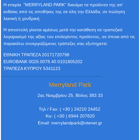
Η εταιρία "MERRYLAND PARK" διανέμει τα προϊόντα της απ’
ευθείας από τις αποθήκες της σε όλη την Ελλάδα, σε πώληση
λιανική ή χονδρική.
Η αποστολή γίνεται αμέσως μετά την κατάθεση σε τραπεζικό
λογαριασμό της αξίας του επιλεγέντος προϊόντος, σε όποια από τις
παρακάτω συνεργαζόμενες τράπεζες σας εξυπηρετεί.
ΕΘΝΙΚΗ ΤΡΑΠΕΖΑ 20171720798
EUROBANK 0026.0078.40.0101805202
ΤΡΑΠΕΖΑ ΚΥΠΡΟΥ 5341123
Merryland Park
2ας Νοεμβρίου 25, Βόλος 383 33
Τηλ / Fax: ( +30 ) 24210 24452
Κιν: ( +30 ) 6944 207820
Email: merrylandpark@otenet.gr