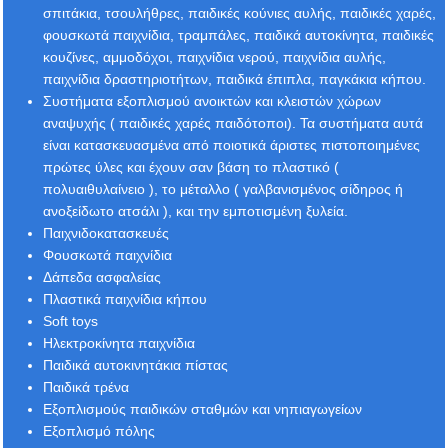
σπιτάκια, τσουλήθρες, παιδικές κούνιες αυλής, παιδικές χαρές,
φουσκωτά παιχνίδια, τραμπάλες, παιδικά αυτοκίνητα, παιδικές
κουζίνες, αμμοδόχοι, παιχνίδια νερού, παιχνίδια αυλής,
παιχνίδια δραστηριοτήτων, παιδικά έπιπλα, παγκάκια κήπου.
Συστήματα εξοπλισμού ανοικτών και κλειστών χώρων
αναψυχής ( παιδικές χαρές παιδότοποι). Τα συστήματα αυτά
είναι κατασκευασμένα από ποιοτικά άριστες πιστοποιημένες
πρώτες ύλες και έχουν σαν βάση το πλαστικό (
πολυαιθυλαίνειο ), το μέταλλο ( γαλβανισμένος σίδηρος ή
ανοξείδωτο ατσάλι ), και την εμποτισμένη ξυλεία.
Παιχνιδοκατασκευές
Φουσκωτά παιχνίδια
Δάπεδα ασφαλείας
Πλαστικά παιχνίδια κήπου
Soft toys
Ηλεκτροκίνητα παιχνίδια
Παιδικά αυτοκινητάκια πίστας
Παιδικά τρένα
Εξοπλισμούς παιδικών σταθμών και νηπιαγωγείων
Εξοπλισμό πόλης