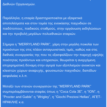
Διεθνών Οργανισμών.
Παράλληλα, η εταιρία δραστηριοποιείται με εξαιρετικά
αποτελέσματα και στον τομέα της ενοικίασης παιχνιδιών σε
παιδότοπους, παιδικούς σταθμούς, στην οργάνωση εκδηλώσεων
και την προβολή μεγάλων πολυεθνικών εταιριών.
Σήμερα η “MERRYLAND PARK”, χάρη στην μεγάλη ποικιλία των
προιόντων της στις πλέον ανταγωνιστικές τιμές, καθώς και στις
διεθνείς συνεργασίες της που τις εξασφαλίζουν την παροχή υψηλής
ποιότητας προϊόντων και υπηρεσιών, θεωρείται η ανερχόμενη
επιχειρηματική δύναμη στην αγορά των εξοπλισμών ανοικτών και
κλειστών χώρων αναψυχής, φουσκωτών παιχνιδιών, δαπέδων
ασφαλείας κ.λ.π.
Μεταξύ των στενών συνεργατών της “MERRYLAND PARK”
συμπεριλαμβάνονται εταιρίες όπως η “Coca Cola 3E”, η “ION”, η
“Procter and Gable” η “Wrigley”, η “Giochi Preziosi Hellas”, ΑΓΕΤ-
ΗΡΑΚΛΗΣ κ.α.