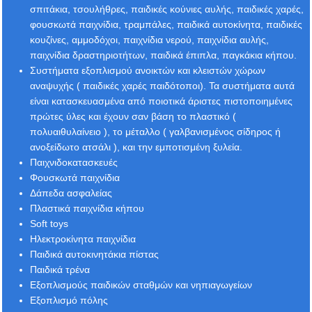
σπιτάκια, τσουλήθρες, παιδικές κούνιες αυλής, παιδικές χαρές,
φουσκωτά παιχνίδια, τραμπάλες, παιδικά αυτοκίνητα, παιδικές
κουζίνες, αμμοδόχοι, παιχνίδια νερού, παιχνίδια αυλής,
παιχνίδια δραστηριοτήτων, παιδικά έπιπλα, παγκάκια κήπου.
Συστήματα εξοπλισμού ανοικτών και κλειστών χώρων
αναψυχής ( παιδικές χαρές παιδότοποι). Τα συστήματα αυτά
είναι κατασκευασμένα από ποιοτικά άριστες πιστοποιημένες
πρώτες ύλες και έχουν σαν βάση το πλαστικό (
πολυαιθυλαίνειο ), το μέταλλο ( γαλβανισμένος σίδηρος ή
ανοξείδωτο ατσάλι ), και την εμποτισμένη ξυλεία.
Παιχνιδοκατασκευές
Φουσκωτά παιχνίδια
Δάπεδα ασφαλείας
Πλαστικά παιχνίδια κήπου
Soft toys
Ηλεκτροκίνητα παιχνίδια
Παιδικά αυτοκινητάκια πίστας
Παιδικά τρένα
Εξοπλισμούς παιδικών σταθμών και νηπιαγωγείων
Εξοπλισμό πόλης