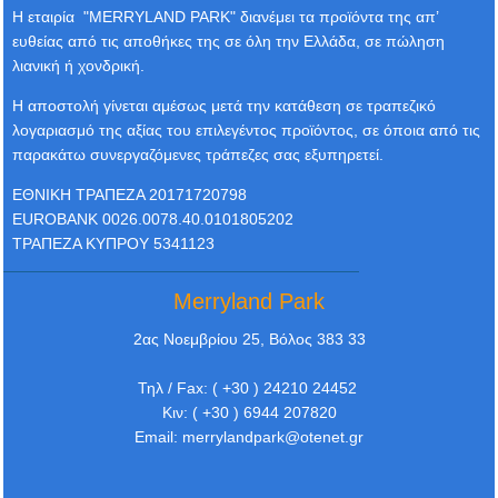
Η εταιρία "MERRYLAND PARK" διανέμει τα προϊόντα της απ’
ευθείας από τις αποθήκες της σε όλη την Ελλάδα, σε πώληση
λιανική ή χονδρική.
Η αποστολή γίνεται αμέσως μετά την κατάθεση σε τραπεζικό
λογαριασμό της αξίας του επιλεγέντος προϊόντος, σε όποια από τις
παρακάτω συνεργαζόμενες τράπεζες σας εξυπηρετεί.
ΕΘΝΙΚΗ ΤΡΑΠΕΖΑ 20171720798
EUROBANK 0026.0078.40.0101805202
ΤΡΑΠΕΖΑ ΚΥΠΡΟΥ 5341123
Merryland Park
2ας Νοεμβρίου 25, Βόλος 383 33
Τηλ / Fax: ( +30 ) 24210 24452
Κιν: ( +30 ) 6944 207820
Email: merrylandpark@otenet.gr