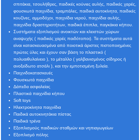
σπιτάκια, τσουλήθρες, παιδικές κούνιες αυλής, παιδικές χαρές,
φουσκωτά παιχνίδια, τραμπάλες, παιδικά αυτοκίνητα, παιδικές
κουζίνες, αμμοδόχοι, παιχνίδια νερού, παιχνίδια αυλής,
παιχνίδια δραστηριοτήτων, παιδικά έπιπλα, παγκάκια κήπου.
Συστήματα εξοπλισμού ανοικτών και κλειστών χώρων
αναψυχής ( παιδικές χαρές παιδότοποι). Τα συστήματα αυτά
είναι κατασκευασμένα από ποιοτικά άριστες πιστοποιημένες
πρώτες ύλες και έχουν σαν βάση το πλαστικό (
πολυαιθυλαίνειο ), το μέταλλο ( γαλβανισμένος σίδηρος ή
ανοξείδωτο ατσάλι ), και την εμποτισμένη ξυλεία.
Παιχνιδοκατασκευές
Φουσκωτά παιχνίδια
Δάπεδα ασφαλείας
Πλαστικά παιχνίδια κήπου
Soft toys
Ηλεκτροκίνητα παιχνίδια
Παιδικά αυτοκινητάκια πίστας
Παιδικά τρένα
Εξοπλισμούς παιδικών σταθμών και νηπιαγωγείων
Εξοπλισμό πόλης