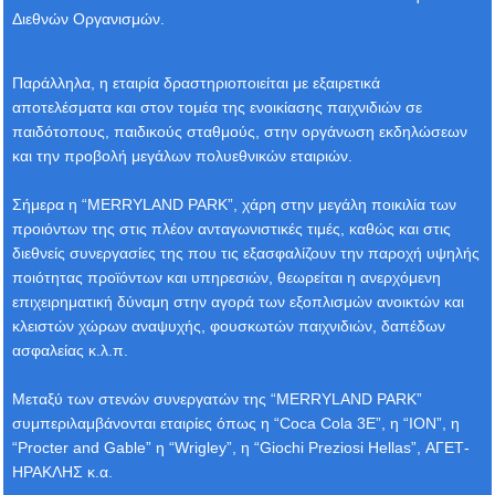
Διεθνών Οργανισμών.
Παράλληλα, η εταιρία δραστηριοποιείται με εξαιρετικά
αποτελέσματα και στον τομέα της ενοικίασης παιχνιδιών σε
παιδότοπους, παιδικούς σταθμούς, στην οργάνωση εκδηλώσεων
και την προβολή μεγάλων πολυεθνικών εταιριών.
Σήμερα η “MERRYLAND PARK”, χάρη στην μεγάλη ποικιλία των
προιόντων της στις πλέον ανταγωνιστικές τιμές, καθώς και στις
διεθνείς συνεργασίες της που τις εξασφαλίζουν την παροχή υψηλής
ποιότητας προϊόντων και υπηρεσιών, θεωρείται η ανερχόμενη
επιχειρηματική δύναμη στην αγορά των εξοπλισμών ανοικτών και
κλειστών χώρων αναψυχής, φουσκωτών παιχνιδιών, δαπέδων
ασφαλείας κ.λ.π.
Μεταξύ των στενών συνεργατών της “MERRYLAND PARK”
συμπεριλαμβάνονται εταιρίες όπως η “Coca Cola 3E”, η “ION”, η
“Procter and Gable” η “Wrigley”, η “Giochi Preziosi Hellas”, ΑΓΕΤ-
ΗΡΑΚΛΗΣ κ.α.