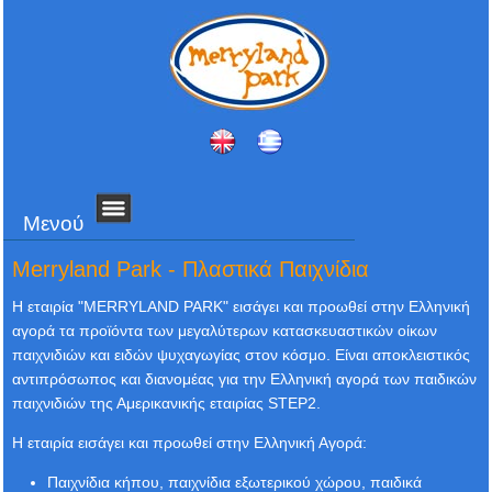
Μενού
Merryland Park - Πλαστικά Παιχνίδια
Η εταιρία "MERRYLAND PARK" εισάγει και προωθεί στην Ελληνική
αγορά τα προϊόντα των μεγαλύτερων κατασκευαστικών οίκων
παιχνιδιών και ειδών ψυχαγωγίας στον κόσμο. Είναι αποκλειστικός
αντιπρόσωπος και διανομέας για την Ελληνική αγορά των παιδικών
παιχνιδιών της Αμερικανικής εταιρίας STEP2.
Η εταιρία εισάγει και προωθεί στην Ελληνική Αγορά:
Παιχνίδια κήπου, παιχνίδια εξωτερικού χώρου, παιδικά