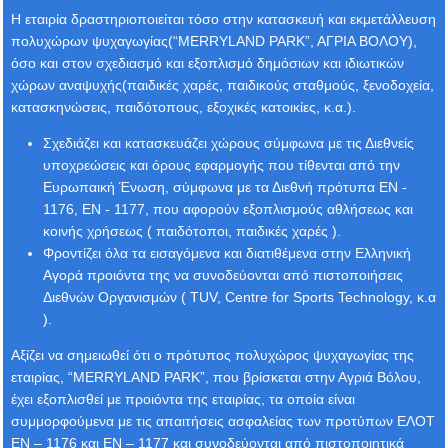
Η εταιρία δραστηριοποιείται τόσο στην κατασκευή και εκμετάλλευση
πολυχώρων ψυχαγωγίας(“MERRYLAND PARK”, AΓΡΙΑ ΒΟΛΟΥ),
όσο και στον σχεδιασμό και εξοπλισμό δημόσιων και ιδιωτικών
χώρων αναψυχής(παιδικές χαρές, παιδικούς σταθμούς, ξενοδοχεία,
κατασκηνώσεις, παιδότοπους, εξοχικές κατοικίες, κ.α.).
Σχεδιάζει και κατασκευάζει χώρους σύμφωνα με τις Διεθνείς
υποχρεώσεις και όρους εφαρμογής που τίθενται από την
Ευρωπαική Ένωση, σύμφωνα με τα Διεθνή πρότυπα ΕΝ -
1176, EN - 1177, που αφορούν εξοπλισμούς αθλήσεως και
κοινής χρήσεως ( παιδότοποι, παιδικές χαρές ).
Φροντίζει όλα τα εισαγόμενα και διατιθέμενα στην Ελληνική
Αγορά προιόντα της να συνοδεύονται από πιστοποιήσεις
Διεθνών Οργανισμών ( TUV, Centre for Sports Technology, κ.α
).
Αξίζει να σημειωθεί ότι ο πρότυπος πολυχώρος ψυχαγωγίας της
εταιρίας, “MERRYLAND PARK”, που βρίσκεται στην Αγριά Βόλου,
έχει εξοπλισθεί με προιόντα της εταιρίας, τα οποία είναι
συμμορφούμενα με τις απαιτήσεις ασφαλείας των προτύπων ΕΛΟΤ
ΕΝ – 1176 και ΕΝ – 1177 και συνοδεύονται από πιστοποιητικά