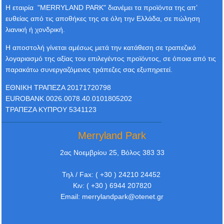
Η εταιρία "MERRYLAND PARK" διανέμει τα προϊόντα της απ’
ευθείας από τις αποθήκες της σε όλη την Ελλάδα, σε πώληση
λιανική ή χονδρική.
Η αποστολή γίνεται αμέσως μετά την κατάθεση σε τραπεζικό
λογαριασμό της αξίας του επιλεγέντος προϊόντος, σε όποια από τις
παρακάτω συνεργαζόμενες τράπεζες σας εξυπηρετεί.
ΕΘΝΙΚΗ ΤΡΑΠΕΖΑ 20171720798
EUROBANK 0026.0078.40.0101805202
ΤΡΑΠΕΖΑ ΚΥΠΡΟΥ 5341123
Merryland Park
2ας Νοεμβρίου 25, Βόλος 383 33
Τηλ / Fax: ( +30 ) 24210 24452
Κιν: ( +30 ) 6944 207820
Email: merrylandpark@otenet.gr