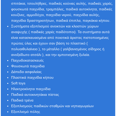
σπιτάκια, τσουλήθρες, παιδικές κούνιες αυλής, παιδικές χαρές,
φουσκωτά παιχνίδια, τραμπάλες, παιδικά αυτοκίνητα, παιδικές
κουζίνες, αμμοδόχοι, παιχνίδια νερού, παιχνίδια αυλής,
παιχνίδια δραστηριοτήτων, παιδικά έπιπλα, παγκάκια κήπου.
Συστήματα εξοπλισμού ανοικτών και κλειστών χώρων
αναψυχής ( παιδικές χαρές παιδότοποι). Τα συστήματα αυτά
είναι κατασκευασμένα από ποιοτικά άριστες πιστοποιημένες
πρώτες ύλες και έχουν σαν βάση το πλαστικό (
πολυαιθυλαίνειο ), το μέταλλο ( γαλβανισμένος σίδηρος ή
ανοξείδωτο ατσάλι ), και την εμποτισμένη ξυλεία.
Παιχνιδοκατασκευές
Φουσκωτά παιχνίδια
Δάπεδα ασφαλείας
Πλαστικά παιχνίδια κήπου
Soft toys
Ηλεκτροκίνητα παιχνίδια
Παιδικά αυτοκινητάκια πίστας
Παιδικά τρένα
Εξοπλισμούς παιδικών σταθμών και νηπιαγωγείων
Εξοπλισμό πόλης