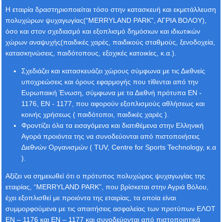
Η εταιρία δραστηριοποιείται τόσο στην κατασκευή και εκμετάλλευση
πολυχώρων ψυχαγωγίας(“MERRYLAND PARK”, AΓΡΙΑ ΒΟΛΟΥ),
όσο και στον σχεδιασμό και εξοπλισμό δημόσιων και ιδιωτικών
χώρων αναψυχής(παιδικές χαρές, παιδικούς σταθμούς, ξενοδοχεία,
κατασκηνώσεις, παιδότοπους, εξοχικές κατοικίες, κ.α.).
Σχεδιάζει και κατασκευάζει χώρους σύμφωνα με τις Διεθνείς
υποχρεώσεις και όρους εφαρμογής που τίθενται από την
Ευρωπαική Ένωση, σύμφωνα με τα Διεθνή πρότυπα ΕΝ -
1176, EN - 1177, που αφορούν εξοπλισμούς αθλήσεως και
κοινής χρήσεως ( παιδότοποι, παιδικές χαρές ).
Φροντίζει όλα τα εισαγόμενα και διατιθέμενα στην Ελληνική
Αγορά προιόντα της να συνοδεύονται από πιστοποιήσεις
Διεθνών Οργανισμών ( TUV, Centre for Sports Technology, κ.α
).
Αξίζει να σημειωθεί ότι ο πρότυπος πολυχώρος ψυχαγωγίας της
εταιρίας, “MERRYLAND PARK”, που βρίσκεται στην Αγριά Βόλου,
έχει εξοπλισθεί με προιόντα της εταιρίας, τα οποία είναι
συμμορφούμενα με τις απαιτήσεις ασφαλείας των προτύπων ΕΛΟΤ
ΕΝ – 1176 και ΕΝ – 1177 και συνοδεύονται από πιστοποιητικά