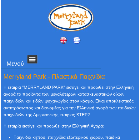
Μενού
Merryland Park - Πλαστικά Παιχνίδια
Η εταιρία "MERRYLAND PARK" εισάγει και προωθεί στην Ελληνική
αγορά τα προϊόντα των μεγαλύτερων κατασκευαστικών οίκων
παιχνιδιών και ειδών ψυχαγωγίας στον κόσμο. Είναι αποκλειστικός
αντιπρόσωπος και διανομέας για την Ελληνική αγορά των παιδικών
παιχνιδιών της Αμερικανικής εταιρίας STEP2.
Η εταιρία εισάγει και προωθεί στην Ελληνική Αγορά:
Παιχνίδια κήπου, παιχνίδια εξωτερικού χώρου, παιδικά