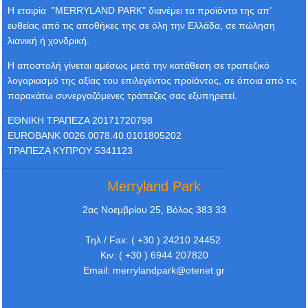
Η εταιρία "MERRYLAND PARK" διανέμει τα προϊόντα της απ’
ευθείας από τις αποθήκες της σε όλη την Ελλάδα, σε πώληση
λιανική ή χονδρική.
Η αποστολή γίνεται αμέσως μετά την κατάθεση σε τραπεζικό
λογαριασμό της αξίας του επιλεγέντος προϊόντος, σε όποια από τις
παρακάτω συνεργαζόμενες τράπεζες σας εξυπηρετεί.
ΕΘΝΙΚΗ ΤΡΑΠΕΖΑ 20171720798
EUROBANK 0026.0078.40.0101805202
ΤΡΑΠΕΖΑ ΚΥΠΡΟΥ 5341123
Merryland Park
2ας Νοεμβρίου 25, Βόλος 383 33
Τηλ / Fax: ( +30 ) 24210 24452
Κιν: ( +30 ) 6944 207820
Email: merrylandpark@otenet.gr