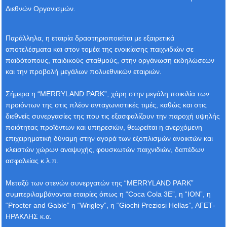
Διεθνών Οργανισμών.
Παράλληλα, η εταιρία δραστηριοποιείται με εξαιρετικά
αποτελέσματα και στον τομέα της ενοικίασης παιχνιδιών σε
παιδότοπους, παιδικούς σταθμούς, στην οργάνωση εκδηλώσεων
και την προβολή μεγάλων πολυεθνικών εταιριών.
Σήμερα η “MERRYLAND PARK”, χάρη στην μεγάλη ποικιλία των
προιόντων της στις πλέον ανταγωνιστικές τιμές, καθώς και στις
διεθνείς συνεργασίες της που τις εξασφαλίζουν την παροχή υψηλής
ποιότητας προϊόντων και υπηρεσιών, θεωρείται η ανερχόμενη
επιχειρηματική δύναμη στην αγορά των εξοπλισμών ανοικτών και
κλειστών χώρων αναψυχής, φουσκωτών παιχνιδιών, δαπέδων
ασφαλείας κ.λ.π.
Μεταξύ των στενών συνεργατών της “MERRYLAND PARK”
συμπεριλαμβάνονται εταιρίες όπως η “Coca Cola 3E”, η “ION”, η
“Procter and Gable” η “Wrigley”, η “Giochi Preziosi Hellas”, ΑΓΕΤ-
ΗΡΑΚΛΗΣ κ.α.