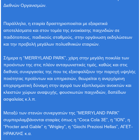
Διεθνών Οργανισμών.
Παράλληλα, η εταιρία δραστηριοποιείται με εξαιρετικά
αποτελέσματα και στον τομέα της ενοικίασης παιχνιδιών σε
παιδότοπους, παιδικούς σταθμούς, στην οργάνωση εκδηλώσεων
και την προβολή μεγάλων πολυεθνικών εταιριών.
Σήμερα η “MERRYLAND PARK”, χάρη στην μεγάλη ποικιλία των
προιόντων της στις πλέον ανταγωνιστικές τιμές, καθώς και στις
διεθνείς συνεργασίες της που τις εξασφαλίζουν την παροχή υψηλής
ποιότητας προϊόντων και υπηρεσιών, θεωρείται η ανερχόμενη
επιχειρηματική δύναμη στην αγορά των εξοπλισμών ανοικτών και
κλειστών χώρων αναψυχής, φουσκωτών παιχνιδιών, δαπέδων
ασφαλείας κ.λ.π.
Μεταξύ των στενών συνεργατών της “MERRYLAND PARK”
συμπεριλαμβάνονται εταιρίες όπως η “Coca Cola 3E”, η “ION”, η
“Procter and Gable” η “Wrigley”, η “Giochi Preziosi Hellas”, ΑΓΕΤ-
ΗΡΑΚΛΗΣ κ.α.