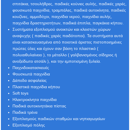
σπιτάκια, τσουλήθρες, παιδικές κούνιες αυλής, παιδικές χαρές,
φουσκωτά παιχνίδια, τραμπάλες, παιδικά αυτοκίνητα, παιδικές
κουζίνες, αμμοδόχοι, παιχνίδια νερού, παιχνίδια αυλής,
παιχνίδια δραστηριοτήτων, παιδικά έπιπλα, παγκάκια κήπου.
Συστήματα εξοπλισμού ανοικτών και κλειστών χώρων
αναψυχής ( παιδικές χαρές παιδότοποι). Τα συστήματα αυτά
είναι κατασκευασμένα από ποιοτικά άριστες πιστοποιημένες
πρώτες ύλες και έχουν σαν βάση το πλαστικό (
πολυαιθυλαίνειο ), το μέταλλο ( γαλβανισμένος σίδηρος ή
ανοξείδωτο ατσάλι ), και την εμποτισμένη ξυλεία.
Παιχνιδοκατασκευές
Φουσκωτά παιχνίδια
Δάπεδα ασφαλείας
Πλαστικά παιχνίδια κήπου
Soft toys
Ηλεκτροκίνητα παιχνίδια
Παιδικά αυτοκινητάκια πίστας
Παιδικά τρένα
Εξοπλισμούς παιδικών σταθμών και νηπιαγωγείων
Εξοπλισμό πόλης