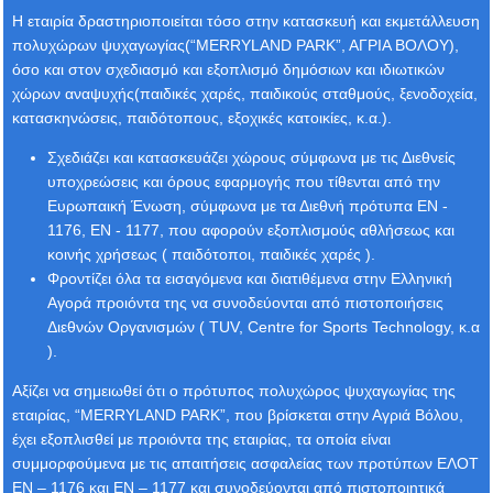
Η εταιρία δραστηριοποιείται τόσο στην κατασκευή και εκμετάλλευση
πολυχώρων ψυχαγωγίας(“MERRYLAND PARK”, AΓΡΙΑ ΒΟΛΟΥ),
όσο και στον σχεδιασμό και εξοπλισμό δημόσιων και ιδιωτικών
χώρων αναψυχής(παιδικές χαρές, παιδικούς σταθμούς, ξενοδοχεία,
κατασκηνώσεις, παιδότοπους, εξοχικές κατοικίες, κ.α.).
Σχεδιάζει και κατασκευάζει χώρους σύμφωνα με τις Διεθνείς
υποχρεώσεις και όρους εφαρμογής που τίθενται από την
Ευρωπαική Ένωση, σύμφωνα με τα Διεθνή πρότυπα ΕΝ -
1176, EN - 1177, που αφορούν εξοπλισμούς αθλήσεως και
κοινής χρήσεως ( παιδότοποι, παιδικές χαρές ).
Φροντίζει όλα τα εισαγόμενα και διατιθέμενα στην Ελληνική
Αγορά προιόντα της να συνοδεύονται από πιστοποιήσεις
Διεθνών Οργανισμών ( TUV, Centre for Sports Technology, κ.α
).
Αξίζει να σημειωθεί ότι ο πρότυπος πολυχώρος ψυχαγωγίας της
εταιρίας, “MERRYLAND PARK”, που βρίσκεται στην Αγριά Βόλου,
έχει εξοπλισθεί με προιόντα της εταιρίας, τα οποία είναι
συμμορφούμενα με τις απαιτήσεις ασφαλείας των προτύπων ΕΛΟΤ
ΕΝ – 1176 και ΕΝ – 1177 και συνοδεύονται από πιστοποιητικά