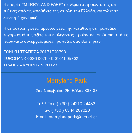
Η εταιρία "MERRYLAND PARK" διανέμει τα προϊόντα της απ’
ευθείας από τις αποθήκες της σε όλη την Ελλάδα, σε πώληση
λιανική ή χονδρική.
Η αποστολή γίνεται αμέσως μετά την κατάθεση σε τραπεζικό
λογαριασμό της αξίας του επιλεγέντος προϊόντος, σε όποια από τις
παρακάτω συνεργαζόμενες τράπεζες σας εξυπηρετεί.
ΕΘΝΙΚΗ ΤΡΑΠΕΖΑ 20171720798
EUROBANK 0026.0078.40.0101805202
ΤΡΑΠΕΖΑ ΚΥΠΡΟΥ 5341123
Merryland Park
2ας Νοεμβρίου 25, Βόλος 383 33
Τηλ / Fax: ( +30 ) 24210 24452
Κιν: ( +30 ) 6944 207820
Email: merrylandpark@otenet.gr