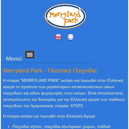
Μενού
Merryland Park - Πλαστικά Παιχνίδια
Η εταιρία "MERRYLAND PARK" εισάγει και προωθεί στην Ελληνική
αγορά τα προϊόντα των μεγαλύτερων κατασκευαστικών οίκων
παιχνιδιών και ειδών ψυχαγωγίας στον κόσμο. Είναι αποκλειστικός
αντιπρόσωπος και διανομέας για την Ελληνική αγορά των παιδικών
παιχνιδιών της Αμερικανικής εταιρίας STEP2.
Η εταιρία εισάγει και προωθεί στην Ελληνική Αγορά:
Παιχνίδια κήπου, παιχνίδια εξωτερικού χώρου, παιδικά