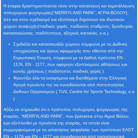
Η εταιρία δραστηριοποιείται τόσο στην κατασκευή και εκμετάλλευση
πολυχώρων ψυχαγωγίας(“MERRYLAND PARK”, AΓΡΙΑ ΒΟΛΟΥ),
όσο και στον σχεδιασμό και εξοπλισμό δημόσιων και ιδιωτικών
χώρων αναψυχής(παιδικές χαρές, παιδικούς σταθμούς, ξενοδοχεία,
κατασκηνώσεις, παιδότοπους, εξοχικές κατοικίες, κ.α.).
Σχεδιάζει και κατασκευάζει χώρους σύμφωνα με τις Διεθνείς
υποχρεώσεις και όρους εφαρμογής που τίθενται από την
Ευρωπαική Ένωση, σύμφωνα με τα Διεθνή πρότυπα ΕΝ -
1176, EN - 1177, που αφορούν εξοπλισμούς αθλήσεως και
κοινής χρήσεως ( παιδότοποι, παιδικές χαρές ).
Φροντίζει όλα τα εισαγόμενα και διατιθέμενα στην Ελληνική
Αγορά προιόντα της να συνοδεύονται από πιστοποιήσεις
Διεθνών Οργανισμών ( TUV, Centre for Sports Technology, κ.α
).
Αξίζει να σημειωθεί ότι ο πρότυπος πολυχώρος ψυχαγωγίας της
εταιρίας, “MERRYLAND PARK”, που βρίσκεται στην Αγριά Βόλου,
έχει εξοπλισθεί με προιόντα της εταιρίας, τα οποία είναι
συμμορφούμενα με τις απαιτήσεις ασφαλείας των προτύπων ΕΛΟΤ
ΕΝ – 1176 και ΕΝ – 1177 και συνοδεύονται από πιστοποιητικά