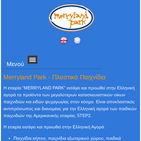
Μενού
Merryland Park - Πλαστικά Παιχνίδια
Η εταιρία "MERRYLAND PARK" εισάγει και προωθεί στην Ελληνική
αγορά τα προϊόντα των μεγαλύτερων κατασκευαστικών οίκων
παιχνιδιών και ειδών ψυχαγωγίας στον κόσμο. Είναι αποκλειστικός
αντιπρόσωπος και διανομέας για την Ελληνική αγορά των παιδικών
παιχνιδιών της Αμερικανικής εταιρίας STEP2.
Η εταιρία εισάγει και προωθεί στην Ελληνική Αγορά:
Παιχνίδια κήπου, παιχνίδια εξωτερικού χώρου, παιδικά